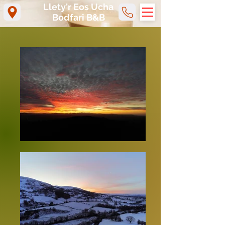
Llety'r Eos Ucha
Bodfari B&B